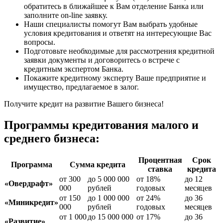
обратитесь в ближайшее к Вам отделение Банка или
заполните on-line заявку.
Наши специалисты помогут Вам выбрать удобные
условия кредитования и ответят на интересующие Вас
вопросы.
Подготовьте необходимые для рассмотрения кредитной
заявки документы и договоритесь о встрече с
кредитным экспертом Банка.
Покажите кредитному эксперту Ваше предприятие и
имущество, предлагаемое в залог.
Получите кредит на развитие Вашего бизнеса!
Программы кредитования малого и
среднего бизнеса:
Процентная
Срок
Программа
Сумма кредита
ставка
кредита
от 300
до 5 000 000
от 18%
до 12
«Овердрафт»
000
рублей
годовых
месяцев
от 150
до 1 000 000
от 24%
до 36
«Миникредит»
000
рублей
годовых
месяцев
от 1 000
до 15 000 000
от 17%
до 36
«Развитие»