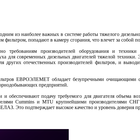
ним из наиболее важных в системе работы тяжелого дизельного 
ым фильтром, попадают в камеру сгорания, что влечет за собой
 требованиям производителей оборудования и техники с
духа для современных дизельных двигателей тяжелой техник
м для других отечественных производителей фильтров, и в
ильтров ЕВРОЭЛЕМЕТ обладает безупречными очищающими св
 горнодобывающих предприятий.
 обеспечивают подачу требуемого для двигателя объема 
игателями Cummins и MTU крупнейшими производителями С
ЛАЗ. Это подтверждает высокое качество и уровень доверия п