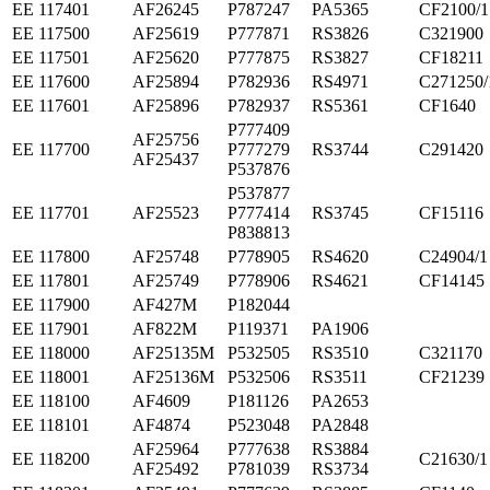
ЕЕ 117401
AF26245
P787247
PA5365
CF2100/1
ЕЕ 117500
AF25619
P777871
RS3826
C321900
ЕЕ 117501
AF25620
P777875
RS3827
CF18211
ЕЕ 117600
AF25894
P782936
RS4971
C271250/
ЕЕ 117601
AF25896
P782937
RS5361
CF1640
P777409
AF25756
ЕЕ 117700
P777279
RS3744
C291420
AF25437
P537876
P537877
ЕЕ 117701
AF25523
P777414
RS3745
CF15116
P838813
ЕЕ 117800
AF25748
P778905
RS4620
C24904/1
ЕЕ 117801
AF25749
P778906
RS4621
CF14145
ЕЕ 117900
AF427M
P182044
ЕЕ 117901
AF822M
P119371
PA1906
ЕЕ 118000
AF25135M
P532505
RS3510
C321170
ЕЕ 118001
AF25136M
P532506
RS3511
CF21239
ЕЕ 118100
AF4609
P181126
PA2653
ЕЕ 118101
AF4874
P523048
PA2848
AF25964
P777638
RS3884
ЕЕ 118200
C21630/1
AF25492
P781039
RS3734