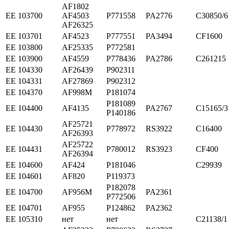
AF1802
ЕЕ 103700
AF4503
P771558
PA2776
C30850/6
AF26325
ЕЕ 103701
AF4523
P777551
PA3494
CF1600
ЕЕ 103800
AF25335
P772581
ЕЕ 103900
AF4559
P778436
PA2786
C261215
ЕЕ 104330
AF26439
P902311
ЕЕ 104331
AF27869
P902312
ЕЕ 104370
AF998M
P181074
P181089
ЕЕ 104400
AF4135
PA2767
C15165/3
P140186
AF25721
ЕЕ 104430
P778972
RS3922
C16400
AF26393
AF25722
ЕЕ 104431
P780012
RS3923
CF400
AF26394
ЕЕ 104600
AF424
P181046
C29939
ЕЕ 104601
AF820
P119373
P182078
ЕЕ 104700
AF956M
PA2361
P772506
ЕЕ 104701
AF955
P124862
PA2362
ЕЕ 105310
нет
нет
C21138/1