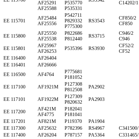
AF25291
P535770
C14202/1
AF25588
P535331
P542711
AF25484
CF850/2
ЕЕ 115701
P829332
RS3543
AF25556
CF850
P775300
AF25550
P822686
C946/2
ЕЕ 115800
RS3715
AF25538
P812440
C946
AF25967
CF52/2
ЕЕ 115801
P535396
RS3930
AF26253
CF52
ЕЕ 116400
AF26404
ЕЕ 116401
AF26666
P775681
ЕЕ 116500
AF4764
P181052
P127308
ЕЕ 117100
AF1921M
PA2902
P812508
P127309
ЕЕ 117101
AF1922M
PA2903
P820632
AF421M
P182041
ЕЕ 117200
AF4775
P181041
ЕЕ 117201
AF821M
P119370
PA1904
ЕЕ 117300
AF25632
P782396
RS4967
C341500/
ЕЕ 117400
AF26204
P787157
PA5364
C331465/