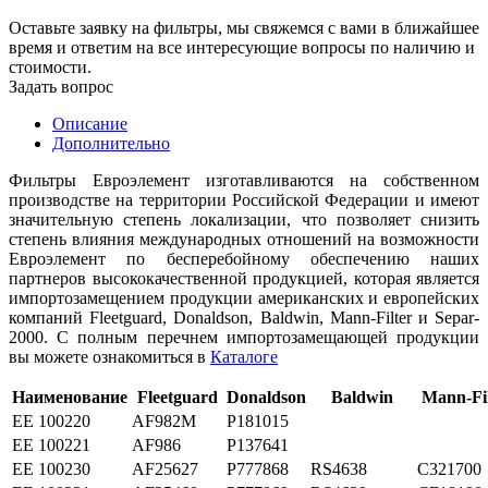
Оставьте заявку на фильтры, мы свяжемся с вами в ближайшее
время и ответим на все интересующие вопросы по наличию и
стоимости.
Задать вопрос
Описание
Дополнительно
Фильтры Евроэлемент изготавливаются на собственном
производстве на территории Российской Федерации и имеют
значительную степень локализации, что позволяет снизить
степень влияния международных отношений на возможности
Евроэлемент по бесперебойному обеспечению наших
партнеров высококачественной продукцией, которая является
импортозамещением продукции американских и европейских
компаний Fleetguard, Donaldson, Baldwin, Mann-Filter и Separ-
2000. С полным перечнем импортозамещающей продукции
вы можете ознакомиться в
Каталоге
Наименование
Fleetguard
Donaldson
Baldwin
Mann-Fil
ЕЕ 100220
AF982M
P181015
ЕЕ 100221
AF986
P137641
ЕЕ 100230
AF25627
P777868
RS4638
C321700