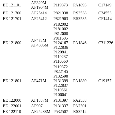
AF820M
ЕЕ 121101
P119373
PA1893
C17149
AF1904M
ЕЕ 121700
AF25414
P821938
RS3538
C24553
ЕЕ 121701
AF25412
P821963
RS3535
CF1414
P182002
P181002
P812600
P811605
AF472M
ЕЕ 121800
P124167
PA1846
C311226
AF4506M
P122836
P120841
P119237
P110560
P119372
P822145
P132598
ЕЕ 121801
AF471M
P131399
PA1880
C19157
P122837
P110561
P106641
ЕЕ 122000
AF1887M
P131397
PA2538
ЕЕ 122001
AF907
P131337
PA2301
ЕЕ 122110
AF25288M
P532507
RS3512