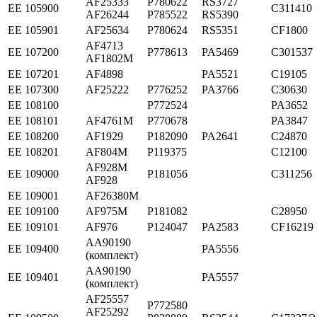
AF25333
P780622
RS3727
ЕЕ 105900
C311410
AF26244
P785522
RS5390
ЕЕ 105901
AF25634
P780624
RS5351
CF1800
AF4713
ЕЕ 107200
P778613
PA5469
C301537
AF1802M
ЕЕ 107201
AF4898
PA5521
C19105
ЕЕ 107300
AF25222
P776252
PA3766
C30630
ЕЕ 108100
P772524
PA3652
ЕЕ 108101
AF4761M
P770678
PA3847
ЕЕ 108200
AF1929
P182090
PA2641
C24870
ЕЕ 108201
AF804M
P119375
C12100
AF928M
ЕЕ 109000
P181056
C311256
AF928
ЕЕ 109001
AF26380M
ЕЕ 109100
AF975M
P181082
C28950
ЕЕ 109101
AF976
P124047
PA2583
CF16219
AA90190
ЕЕ 109400
PA5556
(комплект)
AA90190
ЕЕ 109401
PA5557
(комплект)
AF25557
P772580
AF25292