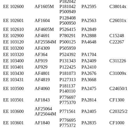
P182042
ЕЕ 102600
AF1605M
P181042
PA2595
C38014x
P500949
P128408
ЕЕ 102601
AF1604
PA2563
C26031x
P500950
ЕЕ 102610
AF4605M
P526415
PA2849
ЕЕ 102900
AF4691
P780291
PA2888
C15248
ЕЕ 103120
AF25584M
P500125
PA4648
C22267
ЕЕ 103200
AF4309
P505959
ЕЕ 103320
AF364
P524392
PA1704
ЕЕ 103400
AF919
P131343
PA2409
C311226
ЕЕ 103401
AF929
P122425
PA2410
ЕЕ 103430
AF4801
P181073
PA2676
C31009x
ЕЕ 103431
AF4819
P127313
PA3668
P181137
ЕЕ 103500
AF4060
PA2475
C24650/1
P140110
P776697
ЕЕ 103501
AF1843
PA2814
CF1300
P775370
AF25064
ЕЕ 103600
P771561
PA2405
C20325/2
AF25044M
P776695
ЕЕ 103601
AF1840
PA2835
CF1000
P775372