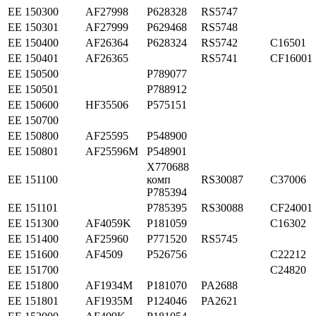
ЕЕ 150300
AF27998
P628328
RS5747
ЕЕ 150301
AF27999
P629468
RS5748
ЕЕ 150400
AF26364
P628324
RS5742
C16501
ЕЕ 150401
AF26365
RS5741
CF16001
ЕЕ 150500
P789077
ЕЕ 150501
P788912
ЕЕ 150600
HF35506
P575151
ЕЕ 150700
ЕЕ 150800
AF25595
P548900
ЕЕ 150801
AF25596M
P548901
X770688
ЕЕ 151100
комп
RS30087
C37006
P785394
ЕЕ 151101
P785395
RS30088
CF24001
ЕЕ 151300
AF4059K
P181059
C16302
ЕЕ 151400
AF25960
P771520
RS5745
ЕЕ 151600
AF4509
P526756
C22212
ЕЕ 151700
C24820
ЕЕ 151800
AF1934M
P181070
PA2688
ЕЕ 151801
AF1935M
P124046
PA2621