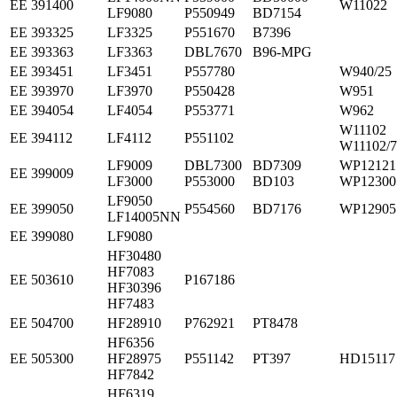
ЕЕ 391400
W11022
LF9080
P550949
BD7154
ЕЕ 393325
LF3325
P551670
B7396
ЕЕ 393363
LF3363
DBL7670
B96-MPG
ЕЕ 393451
LF3451
P557780
W940/25
ЕЕ 393970
LF3970
P550428
W951
ЕЕ 394054
LF4054
P553771
W962
W111
ЕЕ 394112
LF4112
P551102
W11102/7
LF9009
DBL7300
BD7309
WP12121
ЕЕ 399009
LF3000
P553000
BD103
WP12300
LF9050
ЕЕ 399050
P554560
BD7176
WP12905
LF14005NN
ЕЕ 399080
LF9080
HF30480
HF7083
ЕЕ 503610
P167186
HF30396
HF7483
ЕЕ 504700
HF28910
P762921
PT8478
HF6356
ЕЕ 505300
HF28975
P551142
PT397
HD15117
HF7842
HF6319