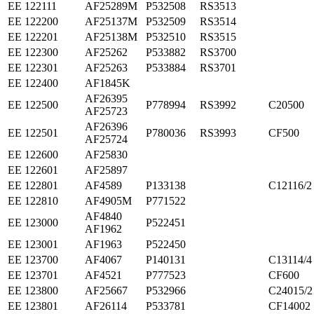
ЕЕ 122111
AF25289M
P532508
RS3513
ЕЕ 122200
AF25137M
P532509
RS3514
ЕЕ 122201
AF25138M
P532510
RS3515
ЕЕ 122300
AF25262
P533882
RS3700
ЕЕ 122301
AF25263
P533884
RS3701
ЕЕ 122400
AF1845K
AF26395
ЕЕ 122500
P778994
RS3992
C20500
AF25723
AF26396
ЕЕ 122501
P780036
RS3993
CF500
AF25724
ЕЕ 122600
AF25830
ЕЕ 122601
AF25897
ЕЕ 122801
AF4589
P133138
C12116/2
ЕЕ 122810
AF4905M
P771522
AF4840
ЕЕ 123000
P522451
AF1962
ЕЕ 123001
AF1963
P522450
ЕЕ 123700
AF4067
P140131
C13114/4
ЕЕ 123701
AF4521
P777523
CF600
ЕЕ 123800
AF25667
P532966
C24015/2
ЕЕ 123801
AF26114
P533781
CF14002