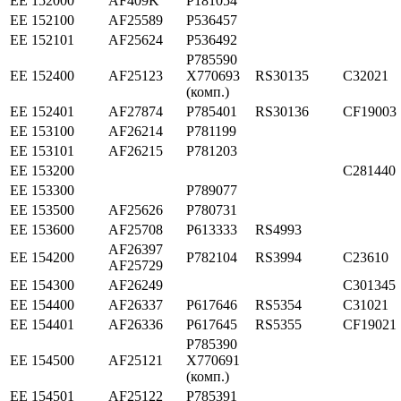
ЕЕ 152000
AF409K
P181054
ЕЕ 152100
AF25589
P536457
ЕЕ 152101
AF25624
P536492
P785590
ЕЕ 152400
AF25123
X770693
RS30135
C32021
(комп.)
ЕЕ 152401
AF27874
P785401
RS30136
CF19003
ЕЕ 153100
AF26214
P781199
ЕЕ 153101
AF26215
P781203
ЕЕ 153200
C281440
ЕЕ 153300
P789077
ЕЕ 153500
AF25626
P780731
ЕЕ 153600
AF25708
P613333
RS4993
AF26397
ЕЕ 154200
P782104
RS3994
C23610
AF25729
ЕЕ 154300
AF26249
C301345
ЕЕ 154400
AF26337
P617646
RS5354
C31021
ЕЕ 154401
AF26336
P617645
RS5355
CF19021
P785390
ЕЕ 154500
AF25121
X770691
(комп.)
ЕЕ 154501
AF25122
P785391