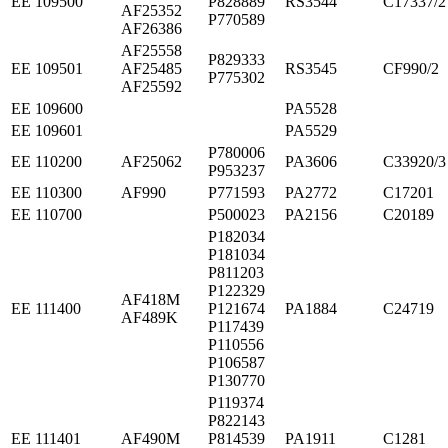
ЕЕ 109500
P828889
RS3544
C17337/2
AF25352
P770589
AF26386
AF25558
P829333
ЕЕ 109501
AF25485
RS3545
CF990/2
P775302
AF25592
ЕЕ 109600
PA5528
ЕЕ 109601
PA5529
P780006
ЕЕ 110200
AF25062
PA3606
C33920/3
P953237
ЕЕ 110300
AF990
P771593
PA2772
C17201
ЕЕ 110700
P500023
PA2156
C20189
P182034
P181034
P811203
P122329
AF418M
ЕЕ 111400
P121674
PA1884
C24719
AF489K
P117439
P110556
P106587
P130770
P119374
P822143
ЕЕ 111401
AF490M
P814539
PA1911
C1281