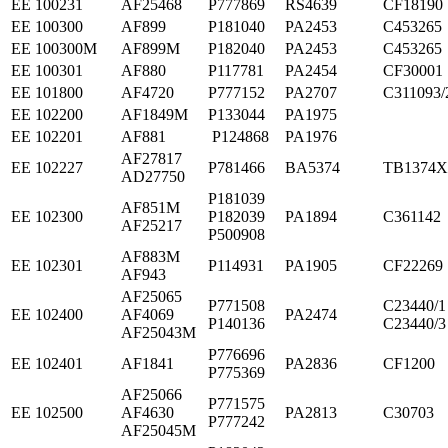
ЕЕ 100231
AF25468
P777869
RS4639
CF18190
ЕЕ 100300
AF899
P181040
PA2453
C453265
ЕЕ 100300М
AF899M
P182040
PA2453
C453265
ЕЕ 100301
AF880
P117781
PA2454
CF30001
ЕЕ 101800
AF4720
P777152
PA2707
С311093/
ЕЕ 102200
AF1849M
P133044
PA1975
ЕЕ 102201
AF881
P124868
PA1976
AF27817
ЕЕ 102227
P781466
BA5374
TB1374X
AD27750
P181039
AF851M
ЕЕ 102300
P182039
PA1894
C361142
AF25217
P500908
AF883M
ЕЕ 102301
P114931
PA1905
CF22269
AF943
AF25065
P771508
C23440/1
ЕЕ 102400
AF4069
PA2474
P140136
C23440/3
AF25043M
P776696
ЕЕ 102401
AF1841
PA2836
CF1200
P775369
AF25066
P771575
ЕЕ 102500
AF4630
PA2813
C30703
P777242
AF25045M