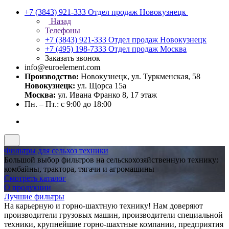
+7 (3843) 921-333
Отдел продаж Новокузнецк
Назад
Телефоны
+7 (3843) 921-333
Отдел продаж Новокузнецк
+7 (495) 198-7333
Отдел продаж Москва
Заказать звонок
info@euroelement.com
Производство:
Новокузнецк, ул. Туркменская, 58
Новокузнецк:
ул. Щорса 15а
Москва:
ул. Ивана Франко 8, 17 этаж
Пн. – Пт.: с 9:00 до 18:00
Фильтры для сельхоз техники
Большой выбор фильтров на сельскохозяйственную технику:
комбайны, трактора, тягачи и агромашины
Смотреть каталог
О продукции
Лучшие фильтры
На карьерную и горно-шахтную технику! Нам доверяют
производители грузовых машин, производители специальной
техники, крупнейшие горно-шахтные компании, предприятия