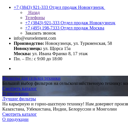
+7 (3843) 921-333
Отдел продаж Новокузнецк
Назад
Телефоны
+7 (3843) 921-333
Отдел продаж Новокузнецк
+7 (495) 198-7333
Отдел продаж Москва
Заказать звонок
info@euroelement.com
Производство:
Новокузнецк, ул. Туркменская, 58
Новокузнецк:
ул. Щорса 15а
Москва:
ул. Ивана Франко 8, 17 этаж
Пн. – Пт.: с 9:00 до 18:00
Фильтры для сельхоз техники
Большой выбор фильтров на сельскохозяйственную технику: ко
Смотреть каталог
О продукции
Лучшие фильтры
На карьерную и горно-шахтную технику! Нам доверяют произв
Казахстана, Узбекистана, Индии, Белоруссии и Монголии
Смотреть каталог
О продукции