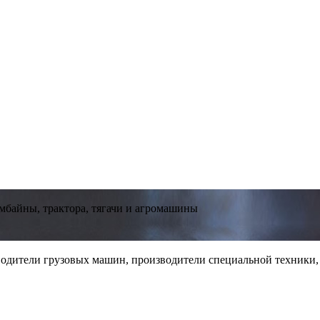
мбайны, трактора, тягачи и агромашины
одители грузовых машин, производители специальной техники,