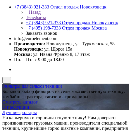
+7 (3843) 921-333
Отдел продаж Новокузнецк
Назад
Телефоны
+7 (3843) 921-333
Отдел продаж Новокузнецк
+7 (495) 198-7333
Отдел продаж Москва
Заказать звонок
info@euroelement.com
Производство:
Новокузнецк, ул. Туркменская, 58
Новокузнецк:
ул. Щорса 15а
Москва:
ул. Ивана Франко 8, 17 этаж
Пн. – Пт.: с 9:00 до 18:00
Фильтры для сельхоз техники
Большой выбор фильтров на сельскохозяйственную технику:
комбайны, трактора, тягачи и агромашины
Смотреть каталог
О продукции
Лучшие фильтры
На карьерную и горно-шахтную технику! Нам доверяют
производители грузовых машин, производители специальной
техники, крупнейшие горно-шахтные компании, предприятия