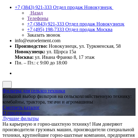
+7 (3843) 921-333
Отдел продаж Новокузнецк
Назад
Телефоны
+7 (3843) 921-333
Отдел продаж Новокузнецк
+7 (495) 198-7333
Отдел продаж Москва
Заказать звонок
info@euroelement.com
Производство:
Новокузнецк, ул. Туркменская, 58
Новокузнецк:
ул. Щорса 15а
Москва:
ул. Ивана Франко 8, 17 этаж
Пн. – Пт.: с 9:00 до 18:00
Фильтры для сельхоз техники
Большой выбор фильтров на сельскохозяйственную технику:
комбайны, трактора, тягачи и агромашины
Смотреть каталог
О продукции
Лучшие фильтры
На карьерную и горно-шахтную технику! Нам доверяют
производители грузовых машин, производители специальной
техники, крупнейшие горно-шахтные компании, предприятия