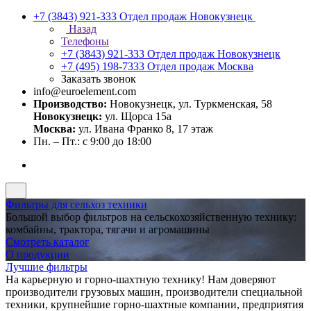
+7 (3843) 921-333
Отдел продаж Новокузнецк
Назад
Телефоны
+7 (3843) 921-333
Отдел продаж Новокузнецк
+7 (495) 198-7333
Отдел продаж Москва
Заказать звонок
info@euroelement.com
Производство:
Новокузнецк, ул. Туркменская, 58
Новокузнецк:
ул. Щорса 15а
Москва:
ул. Ивана Франко 8, 17 этаж
Пн. – Пт.: с 9:00 до 18:00
Фильтры для сельхоз техники
Большой выбор фильтров на сельскохозяйственную технику:
комбайны, трактора, тягачи и агромашины
Смотреть каталог
О продукции
Лучшие фильтры
На карьерную и горно-шахтную технику! Нам доверяют
производители грузовых машин, производители специальной
техники, крупнейшие горно-шахтные компании, предприятия