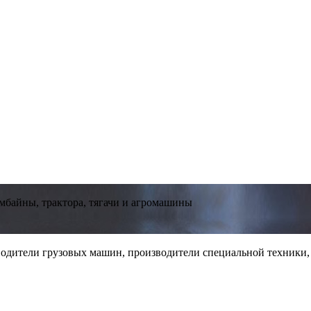
мбайны, трактора, тягачи и агромашины
одители грузовых машин, производители специальной техники,