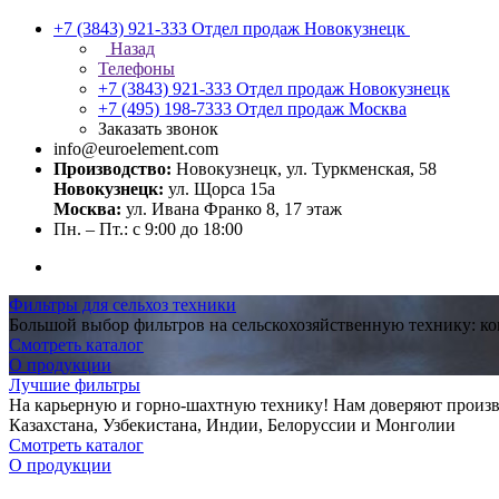
+7 (3843) 921-333
Отдел продаж Новокузнецк
Назад
Телефоны
+7 (3843) 921-333
Отдел продаж Новокузнецк
+7 (495) 198-7333
Отдел продаж Москва
Заказать звонок
info@euroelement.com
Производство:
Новокузнецк, ул. Туркменская, 58
Новокузнецк:
ул. Щорса 15а
Москва:
ул. Ивана Франко 8, 17 этаж
Пн. – Пт.: с 9:00 до 18:00
Фильтры для сельхоз техники
Большой выбор фильтров на сельскохозяйственную технику: ко
Смотреть каталог
О продукции
Лучшие фильтры
На карьерную и горно-шахтную технику! Нам доверяют произв
Казахстана, Узбекистана, Индии, Белоруссии и Монголии
Смотреть каталог
О продукции