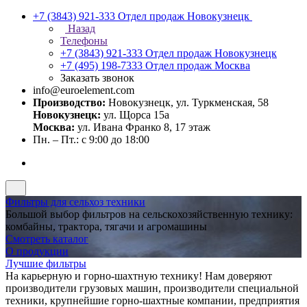
+7 (3843) 921-333
Отдел продаж Новокузнецк
Назад
Телефоны
+7 (3843) 921-333
Отдел продаж Новокузнецк
+7 (495) 198-7333
Отдел продаж Москва
Заказать звонок
info@euroelement.com
Производство:
Новокузнецк, ул. Туркменская, 58
Новокузнецк:
ул. Щорса 15а
Москва:
ул. Ивана Франко 8, 17 этаж
Пн. – Пт.: с 9:00 до 18:00
Фильтры для сельхоз техники
Большой выбор фильтров на сельскохозяйственную технику:
комбайны, трактора, тягачи и агромашины
Смотреть каталог
О продукции
Лучшие фильтры
На карьерную и горно-шахтную технику! Нам доверяют
производители грузовых машин, производители специальной
техники, крупнейшие горно-шахтные компании, предприятия