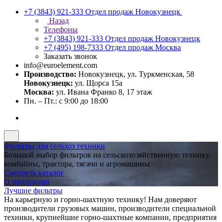
+7 (3843) 921-333
Отдел продаж Новокузнецк
Назад
Телефоны
+7 (3843) 921-333
Отдел продаж Новокузнецк
+7 (495) 198-7333
Отдел продаж Москва
Заказать звонок
info@euroelement.com
Производство:
Новокузнецк, ул. Туркменская, 58
Новокузнецк:
ул. Щорса 15а
Москва:
ул. Ивана Франко 8, 17 этаж
Пн. – Пт.: с 9:00 до 18:00
Фильтры для сельхоз техники
Большой выбор фильтров на сельскохозяйственную технику:
комбайны, трактора, тягачи и агромашины
Смотреть каталог
О продукции
Лучшие фильтры
На карьерную и горно-шахтную технику! Нам доверяют
производители грузовых машин, производители специальной
техники, крупнейшие горно-шахтные компании, предприятия