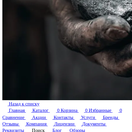
Назад к списку
Главная
Каталог
0
Корзина
0
Избранные
0
Сравнение
Акции
Контакты
Услуги
Бренды
Отзывы
Компания
Лицензии
Документы
Реквизиты
Поиск
Блог
Обзоры